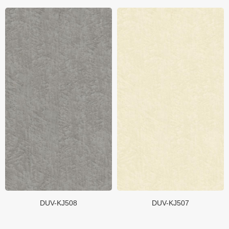
质感大板
质感团队
质感价值
网络&加盟
共建者
品牌资讯
联系我们
DUV-KJ508
DUV-KJ507